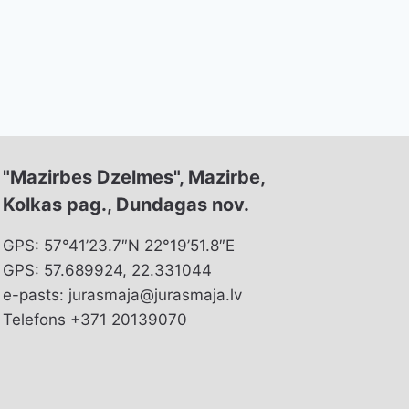
"Mazirbes Dzelmes", Mazirbe,
Kolkas pag., Dundagas nov.
GPS: 57°41’23.7″N 22°19’51.8″E
GPS: 57.689924, 22.331044
e-pasts: jurasmaja@jurasmaja.lv
Telefons +371 20139070