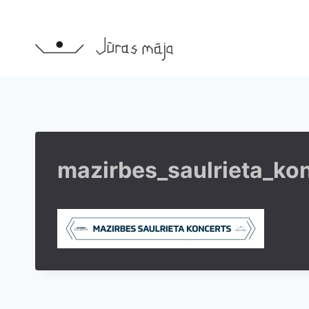
Skip
to
content
mazirbes_saulrieta_ko