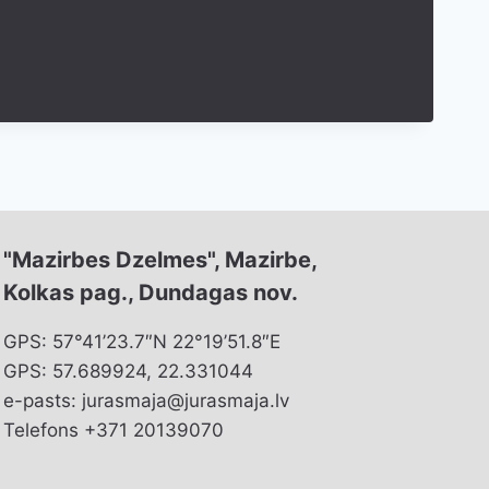
"Mazirbes Dzelmes", Mazirbe,
Kolkas pag., Dundagas nov.
GPS: 57°41’23.7″N 22°19’51.8″E
GPS: 57.689924, 22.331044
e-pasts: jurasmaja@jurasmaja.lv
Telefons +371 20139070