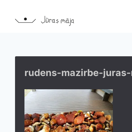
Skip
to
content
rudens-mazirbe-juras