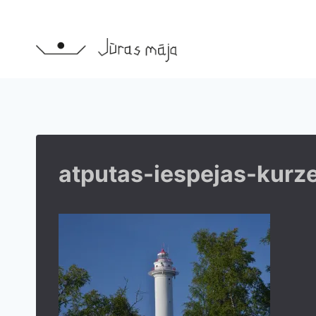
Skip
to
content
atputas-iespejas-kur