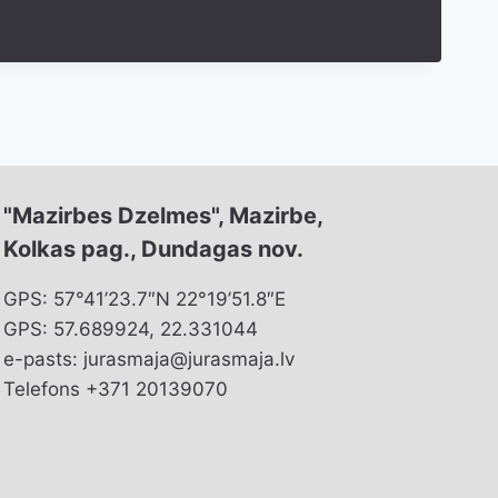
"Mazirbes Dzelmes", Mazirbe,
Kolkas pag., Dundagas nov.
GPS: 57°41’23.7″N 22°19’51.8″E
GPS: 57.689924, 22.331044
e-pasts: jurasmaja@jurasmaja.lv
Telefons +371 20139070